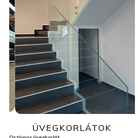
ÜVEGKORLÁTOK
Oszlopos üvegkorlát