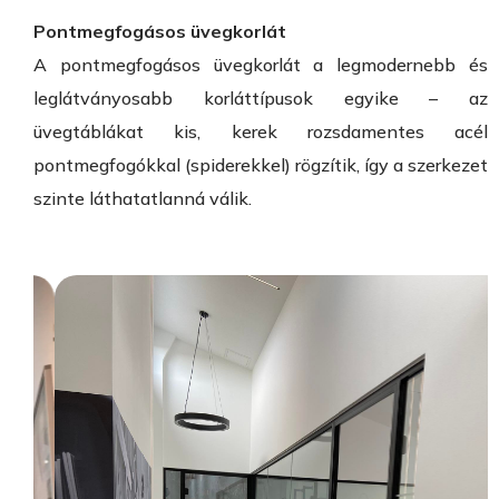
Pontmegfogásos üvegkorlát
A pontmegfogásos üvegkorlát a legmodernebb és
leglátványosabb korláttípusok egyike – az
üvegtáblákat kis, kerek rozsdamentes acél
pontmegfogókkal (spiderekkel) rögzítik, így a szerkezet
szinte láthatatlanná válik.