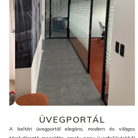
ÜVEGPORTÁL
A beltéri üvegportál elegáns, modern és világos
térelválasztó megoldás, amely nagy üvegfelületekből