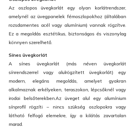
Az oszlopos üvegkorlát egy olyan korlátrendszer,
amelynél az üvegpanelek fémoszlopokhoz (általában
rozsdamentes acél vagy alumínium) vannak rögzítve.
Ez a megoldás esztétikus, biztonságos és viszonylag
könnyen szerelhető.
Sínes üvegkorlát
A sínes üvegkorlát (más néven üvegkorlát
sínrendszerrel vagy alulrögzített üvegkorlát) egy
modern, elegáns megoldás, amelyet gyakran
alkalmaznak erkélyeken, teraszokon, lépcsőknél vagy
irodai belsőterekben.Az üveget alul egy alumínium
sínprofil rögzíti – nincs szükség oszlopokra vagy
látható felfogó elemekre, így a kilátás zavartalan
marad.