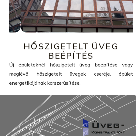
HŐSZIGETELT ÜVEG
BEÉPÍTÉS
Új épületeknél hőszigetelt üveg beépítése vagy
meglévő hőszigetelt üvegek cseréje, épület
energetikájának korszerűsítése.